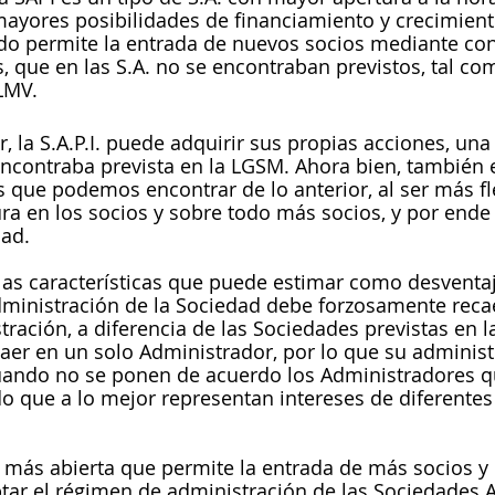
ayores posibilidades de financiamiento y crecimient
do permite la entrada de nuevos socios mediante co
s, que en las S.A. no se encontraban previstos, tal co
LMV. 
, la S.A.P.I. puede adquirir sus propias acciones, una
encontraba prevista en la LGSM. Ahora bien, también 
 que podemos encontrar de lo anterior, al ser más fl
a en los socios y sobre todo más socios, y por ende 
ad. 
las características que puede estimar como desventa
dministración de la Sociedad debe forzosamente reca
ración, a diferencia de las Sociedades previstas en 
aer en un solo Administrador, por lo que su adminis
ndo no se ponen de acuerdo los Administradores q
o que a lo mejor representan intereses de diferentes 
 más abierta que permite la entrada de más socios y
ptar el régimen de administración de las Sociedades