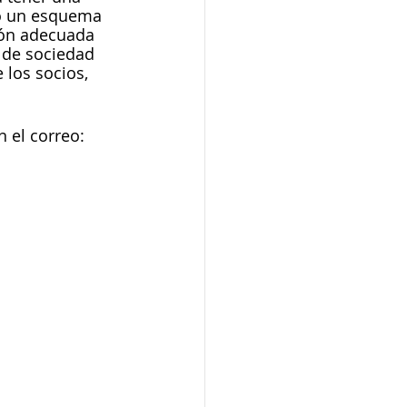
jo un esquema 
ión adecuada 
a de sociedad 
los socios, 
el correo:  