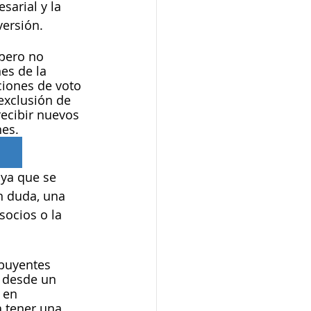
arial y la 
versión. 
pero no 
es de la 
iones de voto 
exclusión de 
ecibir nuevos 
es. 
 ya que se 
n duda, una 
socios o la 
buyentes 
e desde un 
 en 
a tener una 