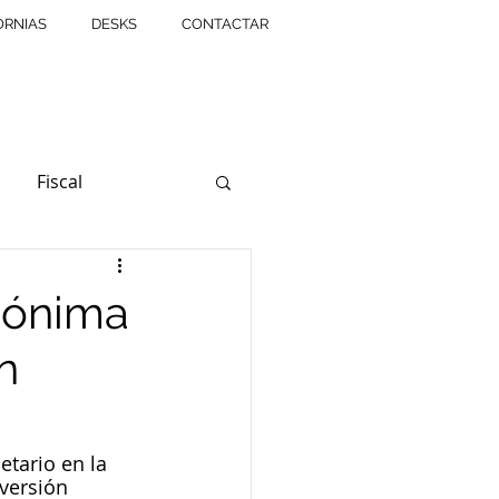
ORNIAS
DESKS
CONTACTAR
Fiscal
sociation
Anónima
n
uentas Incobrables
Pensiones
tario en la 
versión 