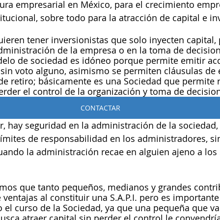
ura empresarial en México, para el crecimiento empres
tucional, sobre todo para la atracción de capital e in
eren tener inversionistas que solo inyecten capital, 
dministración de la empresa o en la toma de decision
elo de sociedad es idóneo porque permite emitir acc
o sin voto alguno, asimismo se permiten cláusulas de 
de retiro; básicamente es una Sociedad que permite r
erder el control de la organización y toma de decision
CONTACTAR
r, hay seguridad en la administración de la sociedad,
ímites de responsabilidad en los administradores, si
uando la administración recae en alguien ajeno a los 
emos que tanto pequeños, medianos y grandes contri
ventajas al constituir una S.A.P.I. pero es important
ro el curso de la Sociedad, ya que una pequeña que va
usca atraer capital sin perder el control le convendrí