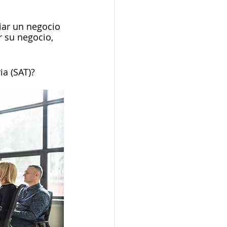
as
iar un negocio 
 su negocio, 
a (SAT)? 