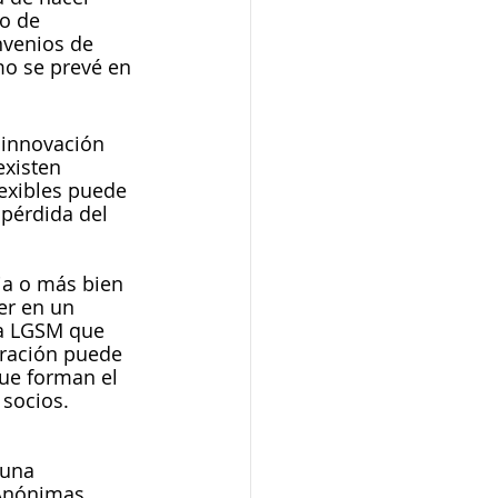
o de 
nvenios de 
mo se prevé en 
 innovación 
existen 
exibles puede 
pérdida del 
ja o más bien 
er en un 
la LGSM que 
tración puede 
ue forman el 
socios. 
 una 
 Anónimas 