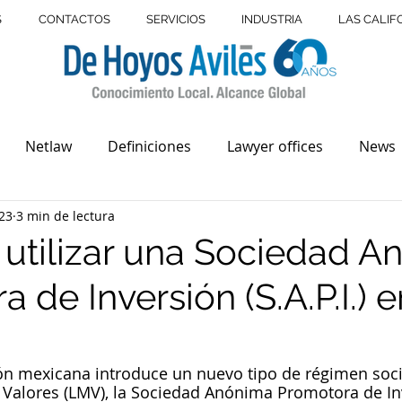
S
CONTACTOS
SERVICIOS
INDUSTRIA
LAS CALIF
Netlaw
Definiciones
Lawyer offices
News
23
3 min de lectura
r
Consejos legales
USMBA
USA México Bar As
 utilizar una Sociedad 
 de Inversión (S.A.P.I.) e
biliario
Derechos Humanos
Poder Judicial
C
lores
Mercado bursátil
PYMES
Divorcio
ión mexicana introduce un nuevo tipo de régimen socie
 Valores (LMV), la Sociedad Anónima Promotora de In