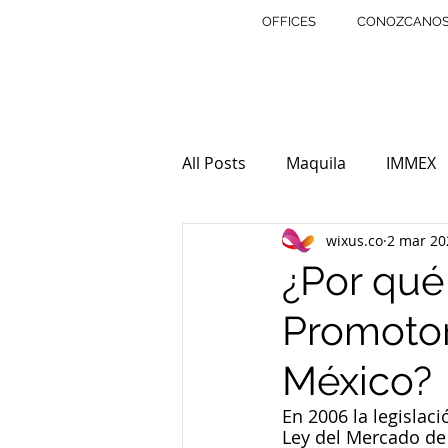
OFFICES
CONOZCANO
All Posts
Maquila
IMMEX
wixus.co
2 mar 20
Noticias
Derecho Familia
¿Por qué
Promotora
Ley Laboral
Derecho Inmo
México?
Empresas
Mercado de Va
En 2006 la legislac
Ley del Mercado de