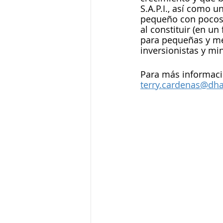
S.A.P.I., así como 
pequeño con pocos 
al constituir (en u
para pequeñas y me
inversionistas y mi
Para más informació
terry.cardenas@dh