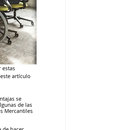
 estas 
ste artículo 
ntajas se 
algunas de las 
s Mercantiles 
a de hacer 