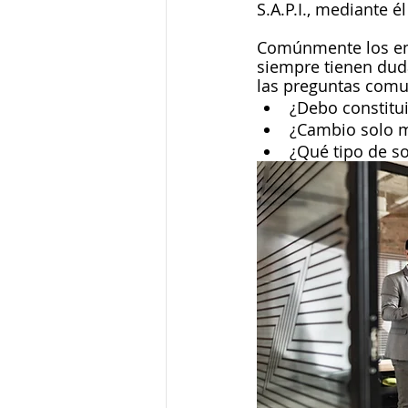
S.A.P.I., mediante 
Mexicanos en el extranjero
Comúnmente los empr
siempre tienen duda
las preguntas comu
Internacionales
¿Debo constitu
¿Cambio solo mi
¿Qué tipo de so