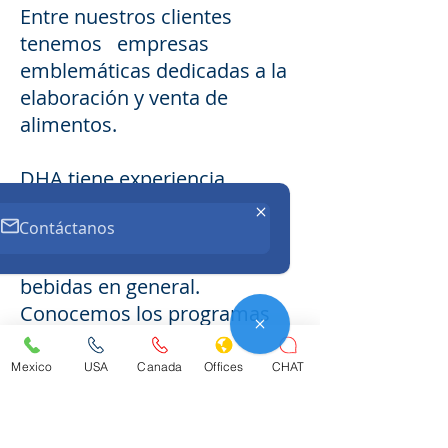
Entre nuestros clientes
tenemos empresas
emblemáticas dedicadas a la
elaboración y venta de
alimentos.
DHA tiene experiencia
atendiendo a productores de
Contáctanos
cereales, carne, comida
rápida, refrescos, leche y
bebidas en general.
Conocemos los programas
de control de calidad,
capacitación de personal y
Mexico
USA
Canada
Offices
CHAT
los problemas legales que
pueden surgir asociados con