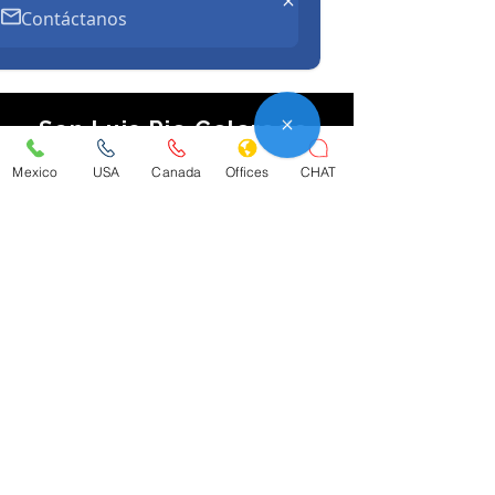
Contáctanos
Fraccionamiento Alfa. Ciudad
Juárez, Chihuahua. 32317
San Luis Rio Colorado,
Sonora
Mexico
USA
Canada
Offices
CHAT
Av. Francisco E. Kino 501. San Luis
Río Colorado.83448 Sonora.
Tijuana
Boulevard Agua Caliente 4558. Piso
18. Interior 1804. Tijuana, Baja