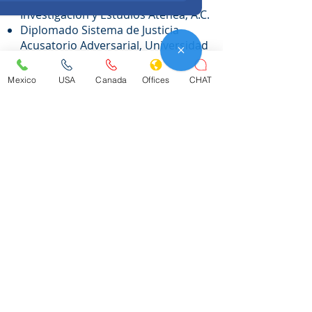
Investigación y Estudios Atenea, A.C.
Diplomado Sistema de Justicia
Acusatorio Adversarial, Universidad
Autónoma de Baja California.
Mexico
USA
Canada
Offices
CHAT
Afiliación
Asociación Nacional de Abogados de
Empresa, Colegio de Abogados, A.C.
(ANADE)
© 2024 | Desarrollado por
Cliento.ai