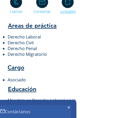
Llamar
Contactar
LinkedIn
Areas de práctica
Derecho Laboral
Derecho Civil
Derecho Penal
Derecho Migratorio
Cargo
Asociado
Educación
Maestría en Derecho Laboral en la
Universidad Panamericana
Contáctanos
Diplomado en Temas selectos del
Derecho Civil, Instituto de