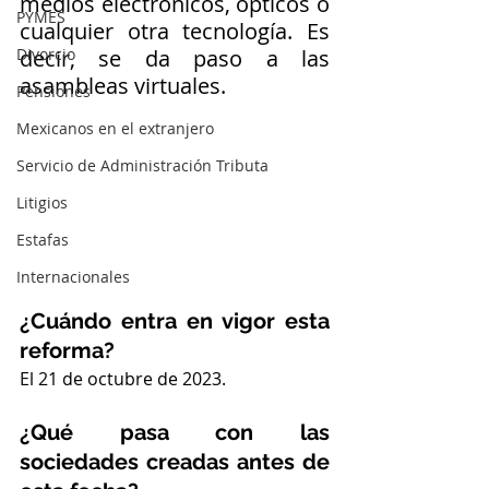
medios electrónicos, ópticos o 
PYMES
cualquier otra tecnología. Es 
Divorcio
decir, se da paso a las 
asambleas virtuales. 
Pensiones
Mexicanos en el extranjero
Servicio de Administración Tributa
Litigios
Estafas
Internacionales
¿Cuándo entra en vigor esta 
reforma?
El 21 de octubre de 2023.
¿Qué pasa con las 
sociedades creadas antes de 