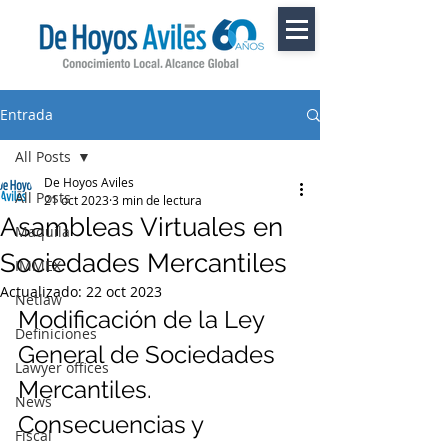
Entrada
All Posts
De Hoyos Aviles
All Posts
21 oct 2023
3 min de lectura
Asambleas Virtuales en
Maquila
Sociedades Mercantiles
IMMEX
Actualizado:
22 oct 2023
Netlaw
Modificación de la Ley 
Definiciones
General de Sociedades 
Lawyer offices
Mercantiles. 
News
Consecuencias y 
Fiscal