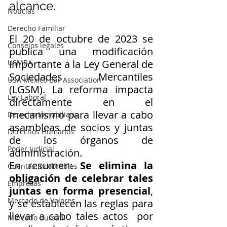
alcance. 
Noticias
Derecho Familiar
El 20 de octubre de 2023 se 
Consejos legales
publica una modificación 
importante a la Ley General de 
USMBA
Sociedades Mercantiles 
USA México Bar Association
(LGSM). La reforma impacta 
Ley Laboral
directamente en el 
mecanismo para llevar a cabo 
Derecho Inmobiliario
asambleas de socios y juntas 
Derechos Humanos
de los órganos de 
Poder Judicial
administración.  
En resumen: 
Se elimina la 
Cuentas Incobrables
obligación de celebrar tales 
Empresas
juntas en forma presencial
, 
Mercado de Valores
y se establecen las reglas para 
llevar a cabo tales actos  por 
Mercado bursátil