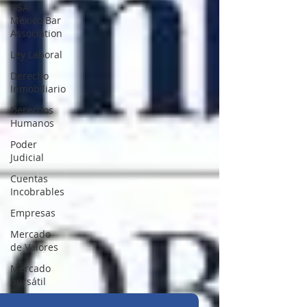
USA
México Bar
Association
Ley Laboral
Derecho
Inmobiliario
Derechos
Humanos
Poder
Judicial
Cuentas
Incobrables
Empresas
Mercado
de Valores
Mercado
bursátil
PYMES