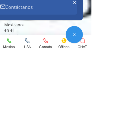
Contáctanos
Divorcio
Pensiones
Mexicanos
en el
extranjero
Servicio de
Mexico
USA
Canada
Offices
CHAT
Administración
Tributa
Litigios
Estafas
Internacionales