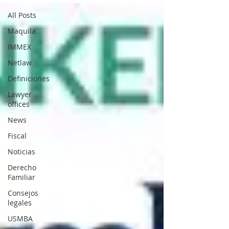
All Posts
Maquila
IMMEX
Netlaw
Definiciones
Lawyer
offices
News
Fiscal
Noticias
Derecho
Familiar
Consejos
legales
USMBA