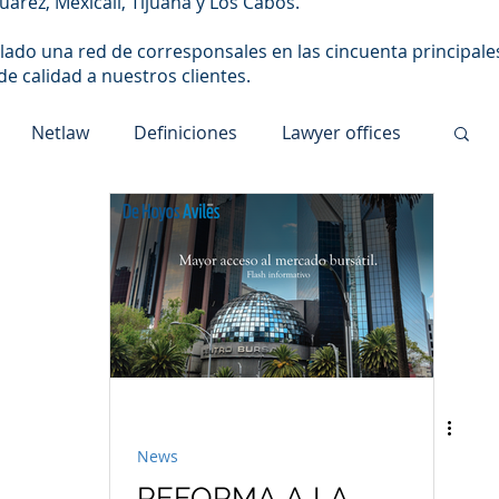
uárez, Mexicali, Tijuana y Los Cabos.
ado una red de corresponsales en las cincuenta principale
de calidad a nuestros clientes.
Netlaw
Definiciones
Lawyer offices
Derecho Familiar
Consejos legales
ssociation
Ley Laboral
rechos Humanos
Poder Judicial
News
resas
Mercado de Valores
REFORMA A LA