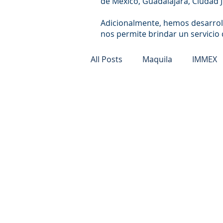
de México, Guadalajara, Ciudad J
Adicionalmente, hemos desarroll
nos permite brindar un servicio 
All Posts
Maquila
IMMEX
News
Fiscal
Noticias
USMBA
USA México Bar A
Derecho Inmobiliario
De
Cuentas Incobrables
Emp