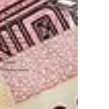
Divorcio
Pensiones
Mexicanos
en el
extranjero
Servicio de
Administración
Tributa
Litigios
Estafas
Internacionales